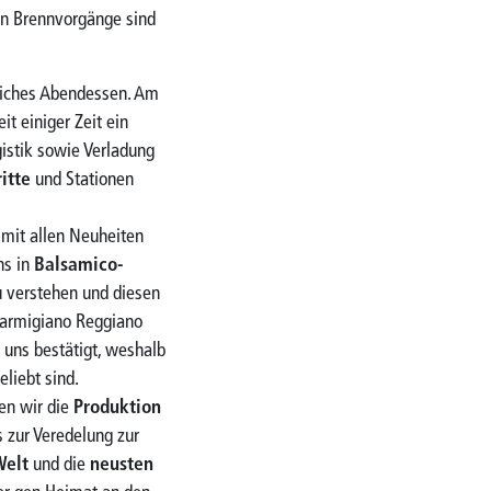
en Brennvorgänge sind
gliches Abendessen. Am
seit einiger Zeit ein
gistik sowie Verladung
itte
und Stationen
 mit allen Neuheiten
ns in
Balsamico-
u verstehen und diesen
Parmigiano Reggiano
 uns bestätigt, weshalb
liebt sind.
ten wir die
Produktion
 zur Veredelung zur
Welt
und die
neusten