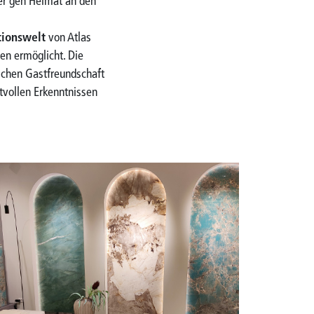
er gen Heimat an den
ionswelt
von Atlas
sen ermöglicht. Die
ischen Gastfreundschaft
rtvollen Erkenntnissen