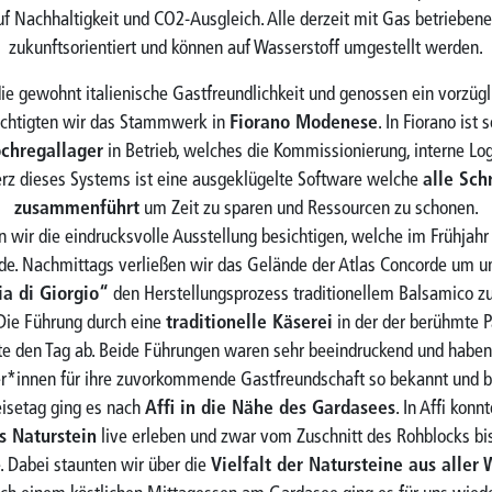
f Nachhaltigkeit und CO2-Ausgleich. Alle derzeit mit Gas betrieben
zukunftsorientiert und können auf Wasserstoff umgestellt werden.
ie gewohnt italienische Gastfreundlichkeit und genossen ein vorzü
ichtigten wir das Stammwerk in
Fiorano Modenese
. In Fiorano ist 
chregallager
in Betrieb, welches die Kommissionierung, interne Lo
erz dieses Systems ist eine ausgeklügelte Software welche
alle Schr
zusammenführt
um Zeit zu sparen und Ressourcen zu schonen.
n wir die eindrucksvolle Ausstellung besichtigen, welche im Frühjahr
de. Nachmittags verließen wir das Gelände der Atlas Concorde um u
a di Giorgio“
den Herstellungsprozess traditionellem Balsamico z
 Die Führung durch eine
traditionelle Käserei
in der der berühmte 
ete den Tag ab. Beide Führungen waren sehr beeindruckend und haben
ner*innen für ihre zuvorkommende Gastfreundschaft so bekannt und be
isetag ging es nach
Affi in die Nähe des Gardasees
. In Affi konn
s Naturstein
live erleben und zwar vom Zuschnitt des Rohblocks bis
. Dabei staunten wir über die
Vielfalt der Natursteine aus aller 