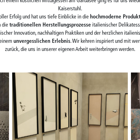
h einem köstlichen Mittagessen am Gardasee ging es für uns wied
Kaiserstuhl.
ller Erfolg und hat uns tiefe Einblicke in die
hochmoderne Produkt
n die
traditionellen Herstellungsprozesse
italienischer Delikates
scher Innovation, nachhaltigen Praktiken und der herzlichen italien
 einem
unvergesslichen Erlebnis
. Wir kehren inspiriert und mit we
zurück, die uns in unserer eigenen Arbeit weiterbringen werden.