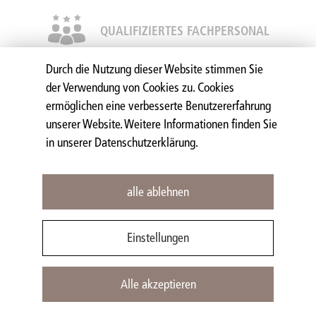
QUALIFIZIERTES FACHPERSONAL
Durch die Nutzung dieser Website stimmen Sie
der Verwendung von Cookies zu. Cookies
ermöglichen eine verbesserte Benutzererfahrung
AUSFÜHRUNGS- & MATERIALVIELFALT
unserer Website. Weitere Informationen finden Sie
in unserer Datenschutzerklärung.
alle ablehnen
KONTAKT & ANFAHRT
Einstellungen
+49 (0) 7642-49761-0
Alle akzeptieren
mail@dinger-stone.com