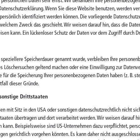
r persönlichen Daten sehr ernst. Wir behandeln Ihre personenbezoge
 Datenschutzerklärung. Wenn Sie diese Website benutzen, werden v
ersönlich identifiziert werden können. Die vorliegende Datenschutz
u welchem Zweck das geschieht. Wir weisen darauf hin, dass die Datenü
en kann. Ein lückenloser Schutz der Daten vor dem Zugriff durch Drit
 speziellere Speicherdauer genannt wurde, verbleiben Ihre personenb
tes Löschersuchen geltend machen oder eine Einwilligung zur Datenve
e für die Speicherung Ihrer personenbezogenen Daten haben (z. B. st
tfall dieser Gründe.
onstige Drittstaaten
mit Sitz in den USA oder sonstigen datenschutzrechtlich nicht siche
aaten übertragen und dort verarbeitet werden. Wir weisen darauf hin
n kann. Beispielsweise sind US-Unternehmen dazu verpflichtet, per
egen gerichtlich vorgehen könnten. Es kann daher nicht ausgeschlos