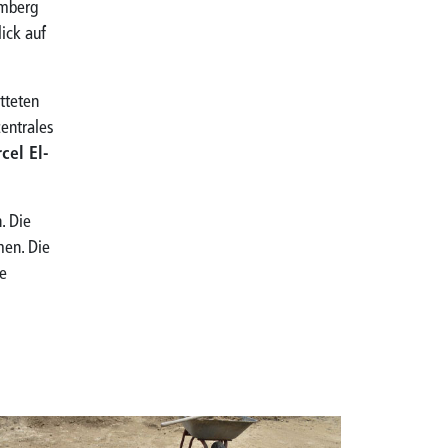
emberg
ick auf
tteten
zentrales
cel El-
. Die
en. Die
e