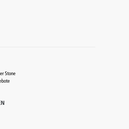
ger Stone
gebote
EN