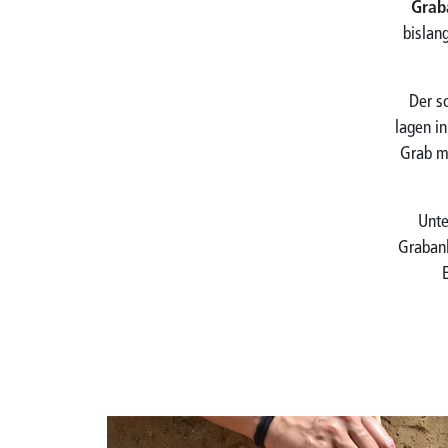
Grab
bislan
Der s
lagen in
Grab mi
Unte
Grabanl