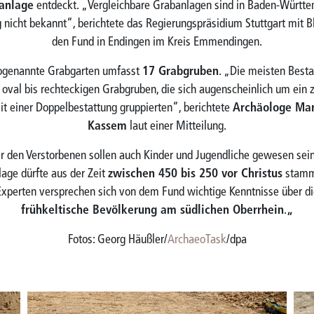
anlage
entdeckt. „Vergleichbare Grabanlagen sind in Baden-Württ
g nicht bekannt“, berichtete das Regierungspräsidium Stuttgart mit Bl
den Fund in Endingen im Kreis Emmendingen.
ogenannte Grabgarten umfasst
17 Grabgruben
. „Die meisten Besta
 oval bis rechteckigen Grabgruben, die sich augenscheinlich um ein 
t einer Doppelbestattung gruppierten“, berichtete
Archäologe Mar
Kassem
laut einer Mitteilung.
r den Verstorbenen sollen auch Kinder und Jugendliche gewesen sein
age dürfte aus der Zeit
zwischen 450 bis 250 vor Christus
stamm
Experten versprechen sich von dem Fund wichtige Kenntnisse über di
frühkeltische Bevölkerung am südlichen Oberrhein
.
„
Fotos: Georg Häußler/
ArchaeoTask
/dpa